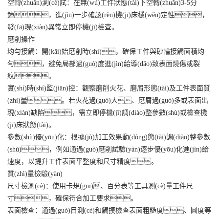
空轉(zhuǎn)測(cè)試：在無(wú)工件狀態(tài)下空轉(zhuǎn)3-5分
鐘，進(jìn)一步確認(rèn)機(jī)床穩(wěn)定性，
發(fā)現(xiàn)異常立即停機(jī)檢查。
磨削操作
均勻接觸：開(kāi)始磨削時(shí)，確保工件與砂輪接觸面積均
勻，避免局部過(guò)度進(jìn)給導(dǎo)致表面燒傷或裂
紋。
實(shí)時(shí)監(jiān)控：觀察磨削火花、磨屑形態(tài)及工件表面質
(zhì)量。若火花過(guò)大、磨屑過(guò)多或表面出
現(xiàn)缺陷，需立即停機(jī)調(diào)整參數(shù)或檢查機
(jī)床狀態(tài)。
參數(shù)優(yōu)化：根據(jù)加工效果動(dòng)態(tài)調(diào)整參數
(shù)，例如通過(guò)磨削試驗(yàn)逐步優(yōu)化進(jìn)給
速度，以提升工件表面平整度和尺寸精度。
質(zhì)量檢驗(yàn)
尺寸檢測(cè)：使用卡規(guī)、百分表等工具測(cè)量工件尺
寸，確保符合加工要求。
表面檢查：通過(guò)目測(cè)和觸摸檢查表面粗糙度、圓度等